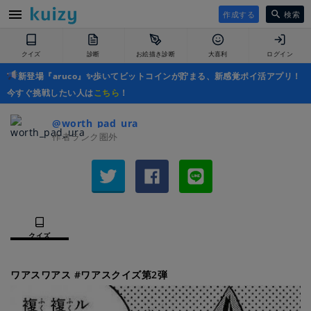
作成する
検索
クイズ
診断
お絵描き診断
大喜利
ログイン
新登場『aruco』✨歩いてビットコインが貯まる、新感覚ポイ活アプリ！
今すぐ挑戦したい人は
こちら
！
@worth_pad_ura
作者ランク圏外
クイズ
ワアスワアス #ワアスクイズ第2弾