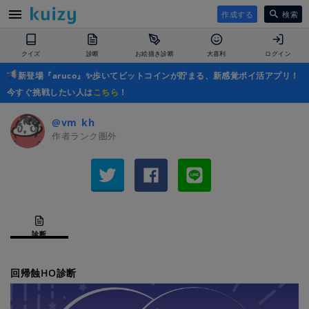
作成する
検索
クイズ
診断
お絵描き診断
大喜利
ログイン
新登場『aruco』✨歩いてビットコインが貯まる、新感覚ポイ活アプリ！
今すぐ挑戦したい人は
こちら
！
@vm_kh
作者ランク圏外
診断
回帰蝕HO診断