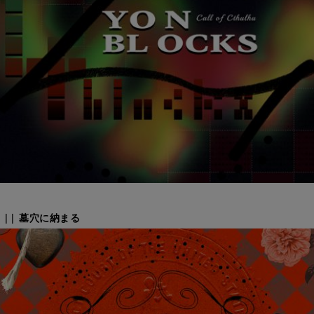
 || 墓穴に納まる