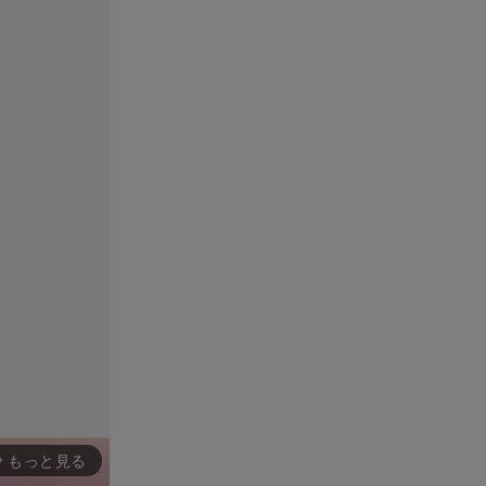
もっと見る
rward_ios