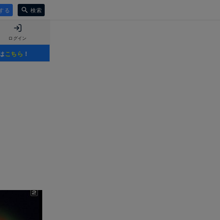
する
検索
ログイン
は
こちら
！