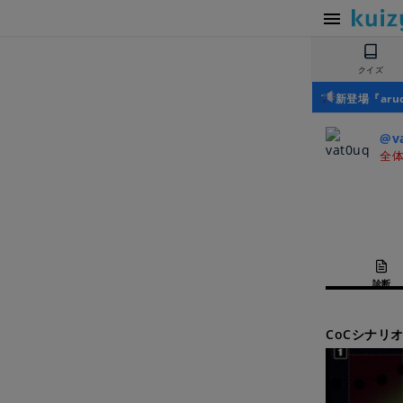
クイズ
新登場『ar
@v
全体
診断
CoCシナリオ |