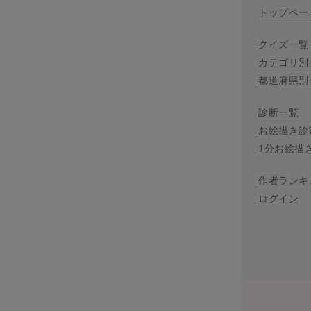
トップペー
クイズ一覧
カテゴリ別
都道府県別
診断一覧
お絵描き診
1分お絵描
作者ランキ
ログイン