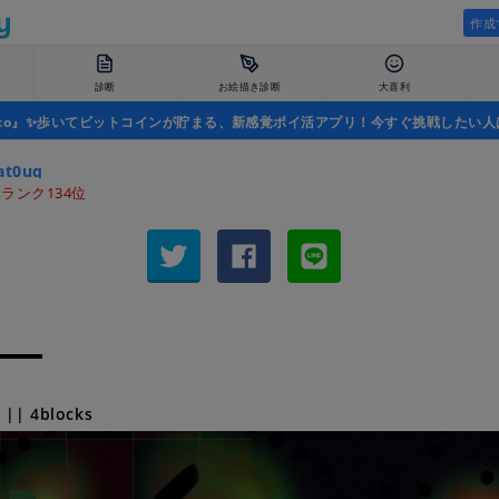
作成
診断
お絵描き診断
大喜利
uco』✨歩いてビットコインが貯まる、新感覚ポイ活アプリ！今すぐ挑戦したい人
at0uq
ランク134位
| 4blocks