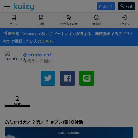
作成する
検索
クイズ
診断
お絵描き診断
大喜利
ログイン
新登場『aruco』✨歩いてビットコインが貯まる、新感覚ポイ活アプリ！
今すぐ挑戦したい人は
こちら
！
@sorato_cat
作者ランク圏外
診断
あなたは天才？秀才？ #ブレ僕HO診断