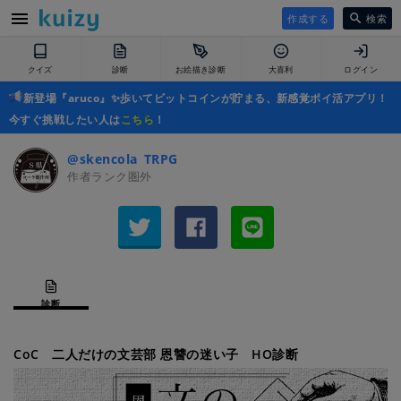
作成する
検索
クイズ
診断
お絵描き診断
大喜利
ログイン
新登場『aruco』✨歩いてビットコインが貯まる、新感覚ポイ活アプリ！
今すぐ挑戦したい人は
こちら
！
@skencola_TRPG
作者ランク圏外
診断
CoC 二人だけの文芸部 恩讐の迷い子 HO診断