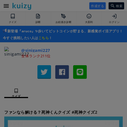
作成する
検索
クイズ
診断
お絵描き診断
大喜利
ログイン
新登場『aruco』✨歩いてビットコインが貯まる、新感覚ポイ活アプリ！
今すぐ挑戦したい人は
こちら
！
@sinigami227
全体ランク211位
クイズ
ファンなら解ける？死神くんクイズ #死神クイズ2