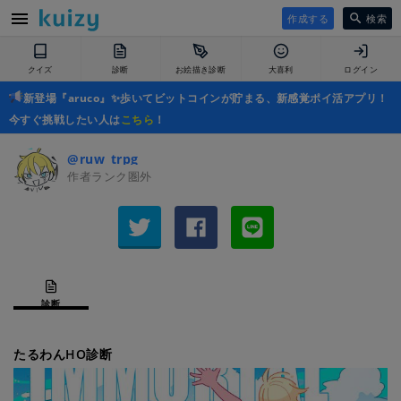
作成する
検索
クイズ
診断
お絵描き診断
大喜利
ログイン
新登場『aruco』✨歩いてビットコインが貯まる、新感覚ポイ活アプリ！
今すぐ挑戦したい人は
こちら
！
@ruw_trpg
作者ランク圏外
診断
たるわんHO診断