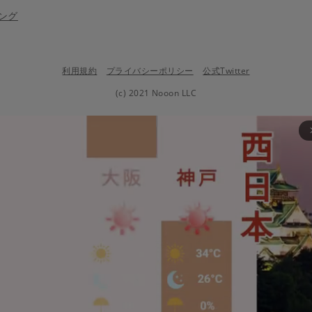
ング
利用規約
プライバシーポリシー
公式Twitter
(c) 2021 Nooon LLC
arrow_fo