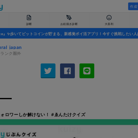
作成
診断
お絵描き診断
大喜利
uco』✨歩いてビットコインが貯まる、新感覚ポイ活アプリ！今すぐ挑戦したい人
ral_japan
者ランク圏外
ォロワーしか解けない！ #ゑんたけクイズ