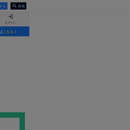
する
検索
ログイン
は
こちら
！