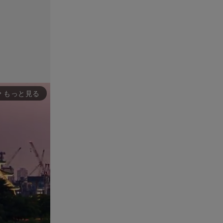
もっと見る
rward_ios