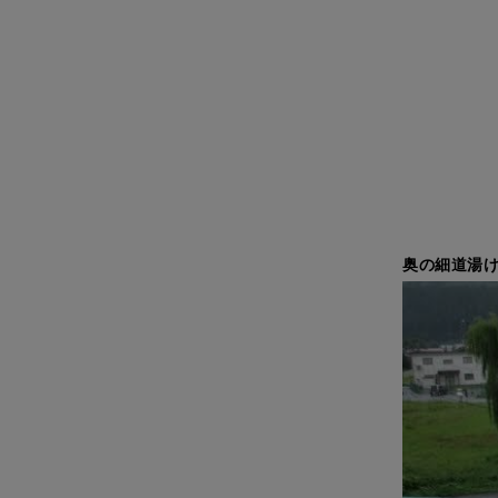
奥の細道湯け