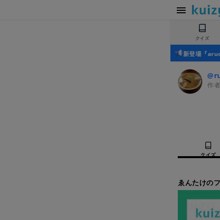
クイズ
新登場『ar
@ru
作
クイズ
ゑんたけのフ