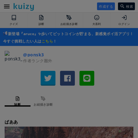
作成する
検索
クイズ
診断
お絵描き診断
大喜利
ログイン
新登場『aruco』✨歩いてビットコインが貯まる、新感覚ポイ活アプリ！
今すぐ挑戦したい人は
こちら
！
@ponsk3_
作者ランク圏外
診断
お絵描き診断
ぱああ