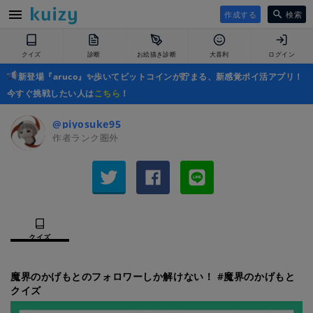
作成する
検索
クイズ
診断
お絵描き診断
大喜利
ログイン
新登場『aruco』✨歩いてビットコインが貯まる、新感覚ポイ活アプリ！
今すぐ挑戦したい人は
こちら
！
@piyosuke95
作者ランク圏外
クイズ
魔界のかげもとのフォロワーしか解けない！ #魔界のかげもと
クイズ