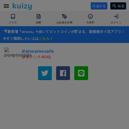
作成する
検索
クイズ
診断
お絵描き診断
大喜利
ログイン
新登場『aruco』✨歩いてビットコインが貯まる、新感覚ポイ活アプリ！
今すぐ挑戦したい人は
こちら
！
@piyopiyospily
全体ランク403位