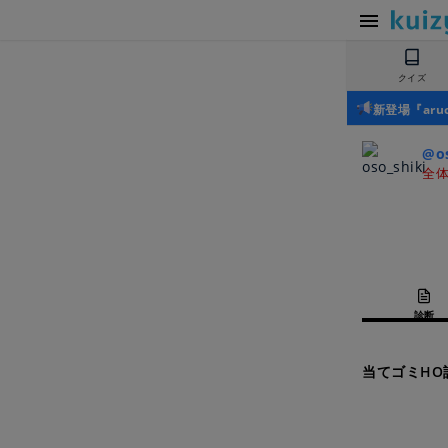
クイズ
新登場『ar
@os
全体
診断
当てゴミHO