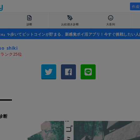
作成
診断
お絵描き診断
大喜利
uco』✨歩いてビットコインが貯まる、新感覚ポイ活アプリ！今すぐ挑戦したい人
o_shiki
ランク25位
診断