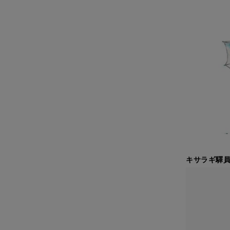
キサラギ驛