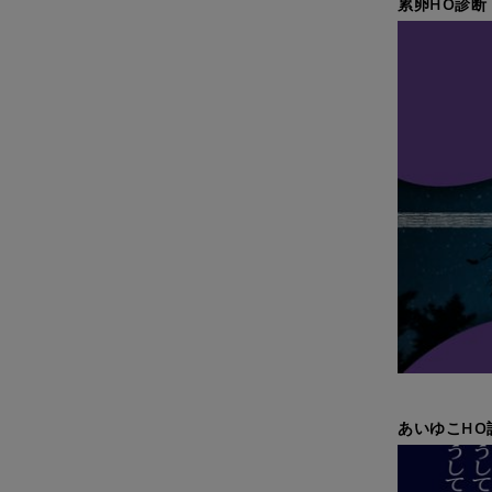
累卵HO診断
あいゆこHO