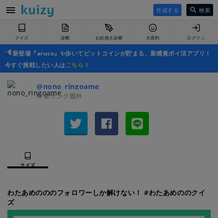
作成する
検索
クイズ
診断
お絵描き診断
大喜利
ログイン
新登場『aruco』✨歩いてビットコインが貯まる、新感覚ポイ活アプリ！
今すぐ挑戦したい人は
こちら
！
@nono_ringoame
作者ランク圏外
クイズ
わたあめのののフォロワーしか解けない！ #わたあめののクイ
ズ