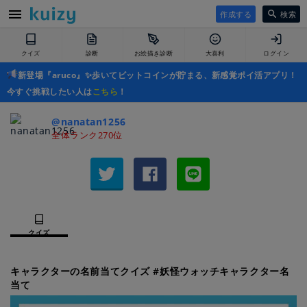
作成する
検索
クイズ
診断
お絵描き診断
大喜利
ログイン
新登場『aruco』✨歩いてビットコインが貯まる、新感覚ポイ活アプリ！
今すぐ挑戦したい人は
こちら
！
@nanatan1256
全体ランク270位
クイズ
キャラクターの名前当てクイズ #妖怪ウォッチキャラクター名
当て