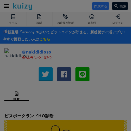
作成する
検索
クイズ
診断
お絵描き診断
大喜利
ログイン
新登場『aruco』✨歩いてビットコインが貯まる、新感覚ポイ活アプリ！
今すぐ挑戦したい人は
こちら
！
@nakididioso
全体ランク103位
診断
ビスポークランドHO診断