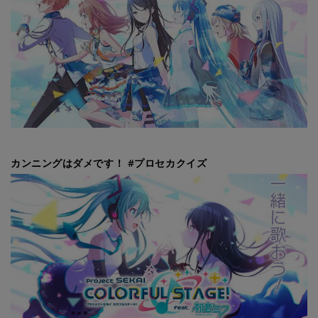
カンニングはダメです！ #プロセカクイズ