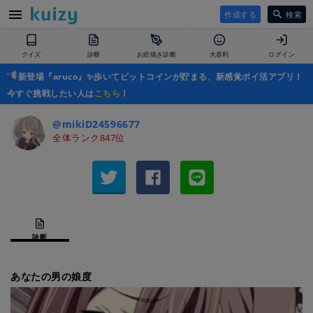
作成する
検索
クイズ
診断
お絵描き診断
大喜利
ログイン
新登場『aruco』✨歩いてビットコインが貯まる、新感覚ポイ活アプリ！
今すぐ挑戦したい人は
こちら
！
@mikiD24596677
全体ランク847位
診断
あなたの男の娘度