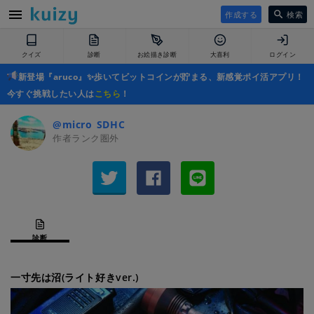
作成する
検索
クイズ
診断
お絵描き診断
大喜利
ログイン
新登場『aruco』✨歩いてビットコインが貯まる、新感覚ポイ活アプリ！
今すぐ挑戦したい人は
こちら
！
@micro_SDHC
作者ランク圏外
診断
一寸先は沼(ライト好きver.)