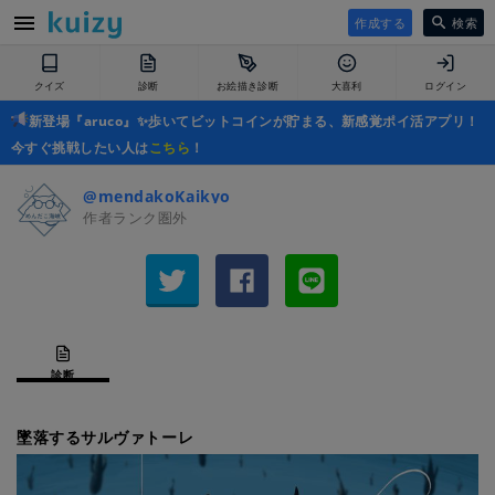
作成する
検索
クイズ
診断
お絵描き診断
大喜利
ログイン
新登場『aruco』✨歩いてビットコインが貯まる、新感覚ポイ活アプリ！
今すぐ挑戦したい人は
こちら
！
@mendakoKaikyo
作者ランク圏外
診断
墜落するサルヴァトーレ