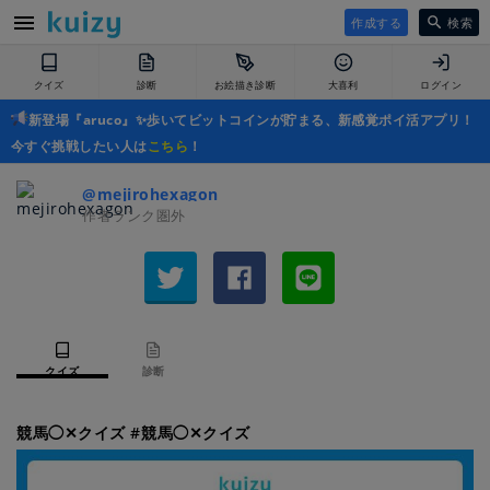
作成する
検索
クイズ
診断
お絵描き診断
大喜利
ログイン
新登場『aruco』✨歩いてビットコインが貯まる、新感覚ポイ活アプリ！
今すぐ挑戦したい人は
こちら
！
@mejirohexagon
作者ランク圏外
クイズ
診断
競馬◯✕クイズ #競馬◯✕クイズ