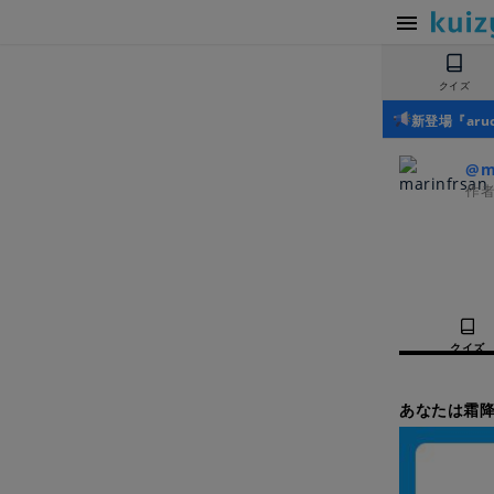
クイズ
新登場『ar
@ma
作
クイズ
あなたは霜降