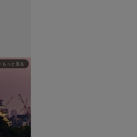
もっと見る
rward_ios