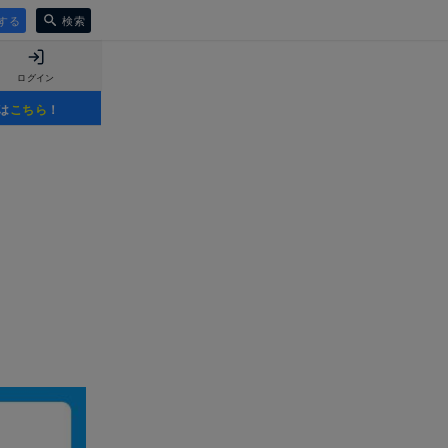
する
検索
ログイン
は
こちら
！