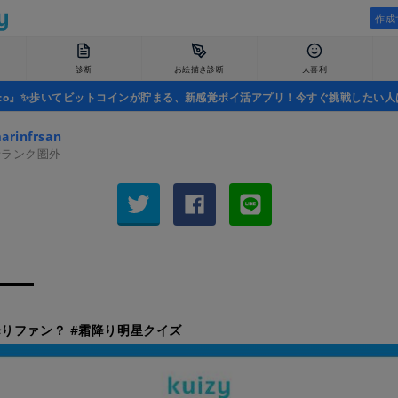
作成
診断
お絵描き診断
大喜利
uco』✨歩いてビットコインが貯まる、新感覚ポイ活アプリ！今すぐ挑戦したい人
rinfrsan
者ランク圏外
りファン？ #霜降り明星クイズ