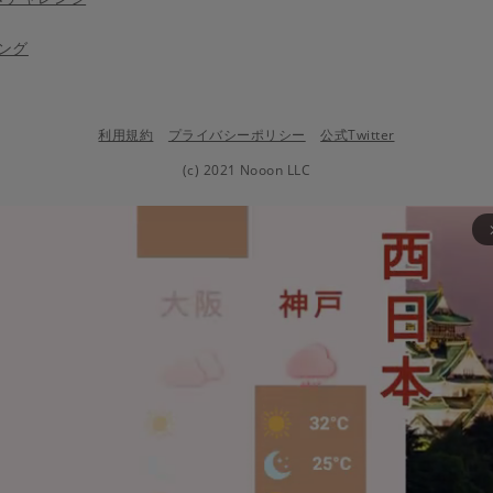
ング
利用規約
プライバシーポリシー
公式Twitter
(c) 2021 Nooon LLC
arrow_fo