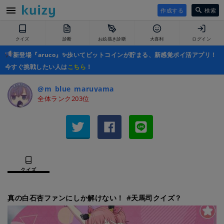
作成する
検索
クイズ
診断
お絵描き診断
大喜利
ログイン
新登場『aruco』✨歩いてビットコインが貯まる、新感覚ポイ活アプリ！
今すぐ挑戦したい人は
こちら
！
@m_blue_maruyama
全体ランク203位
クイズ
真の白石杏ファンにしか解けない！ #天馬司クイズ？