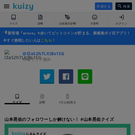
作成する
検索
クイズ
診断
お絵描き診断
大喜利
ログイン
新登場『aruco』✨歩いてビットコインが貯まる、新感覚ポイ活アプリ！
今すぐ挑戦したい人は
こちら
！
@lZaS2h7LXJBs1SG
作者ランク圏外
クイズ
診断
1分お絵描き
山本晃佑のフォロワーしか解けない！ #山本晃佑クイズ