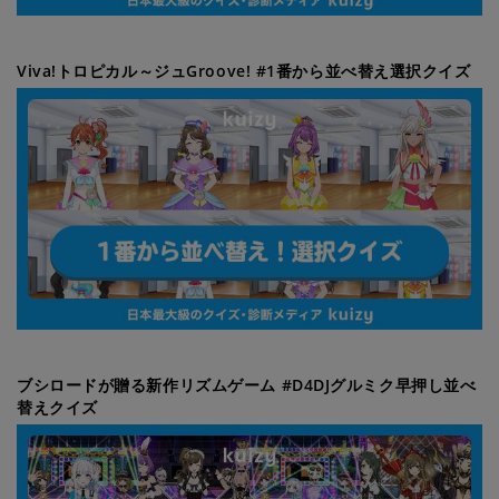
Viva!トロピカル～ジュGroove! #1番から並べ替え選択クイズ
ブシロードが贈る新作リズムゲーム #D4DJグルミク早押し並べ
替えクイズ