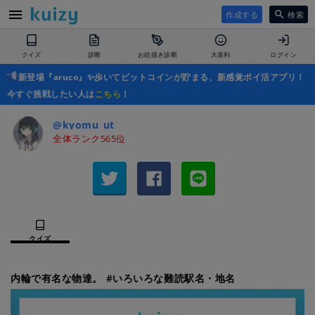
作成する
検索
クイズ
診断
お絵描き診断
大喜利
ログイン
新登場『aruco』✨歩いてビットコインが貯まる、新感覚ポイ活アプリ！
今すぐ挑戦したい人は
こちら
！
@kyomu_ut
全体ランク565位
クイズ
内輪で有名な物達。 #いろいろな難読駅名・地名