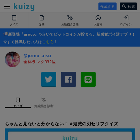
作成する
検索
クイズ
診断
お絵描き診断
大喜利
ログイン
新登場『aruco』✨歩いてビットコインが貯まる、新感覚ポイ活アプリ！
今すぐ挑戦したい人は
こちら
！
@jomo_aisu
全体ランク932位
クイズ
お絵描き診断
ちゃんと見ないと分からない！ #鬼滅の刃セリフクイズ