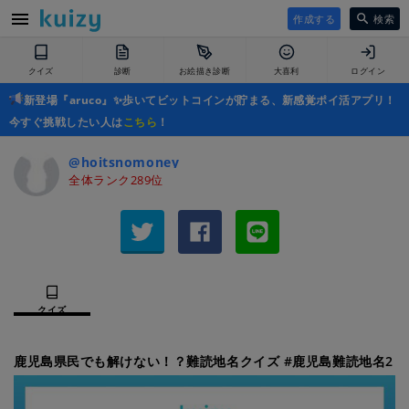
作成する
検索
クイズ
診断
お絵描き診断
大喜利
ログイン
新登場『aruco』✨歩いてビットコインが貯まる、新感覚ポイ活アプリ！
今すぐ挑戦したい人は
こちら
！
@hoitsnomoney
全体ランク289位
クイズ
鹿児島県民でも解けない！？難読地名クイズ #鹿児島難読地名2