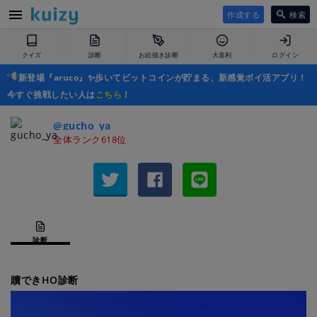
作成する
検索
クイズ
診断
お絵描き診断
大喜利
ログイン
新登場『aruco』✨歩いてビットコインが貯まる、新感覚ポイ活アプリ！
今すぐ挑戦したい人は
こちら
！
@gucho_ya
全体ランク618位
診断
贖できHO診断