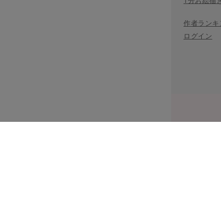
1分お絵描
作者ランキ
ログイン