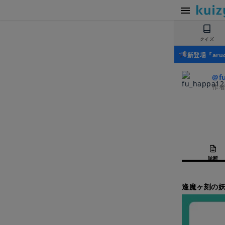
クイズ
新登場『ar
@f
作
診断
逢魔ヶ刻の