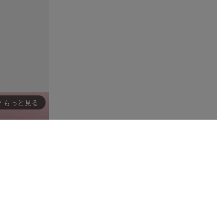
もっと見る
rward_ios