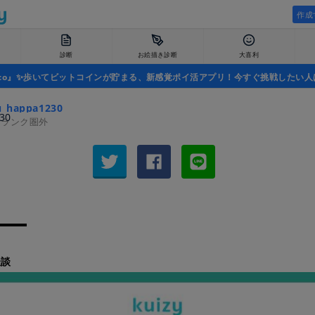
作成
診断
お絵描き診断
大喜利
uco』✨歩いてビットコインが貯まる、新感覚ポイ活アプリ！今すぐ挑戦したい人
u_happa1230
者ランク圏外
妖談