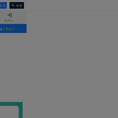
する
検索
ログイン
は
こちら
！