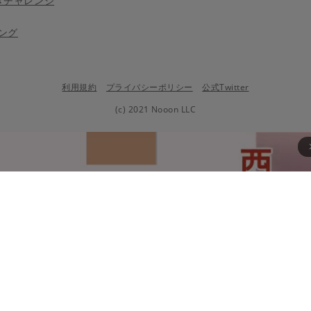
きチャレンジ
ング
利用規約
プライバシーポリシー
公式Twitter
(c) 2021 Nooon LLC
arrow_fo