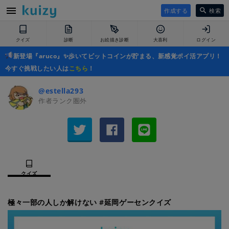
作成する
検索
クイズ
診断
お絵描き診断
大喜利
ログイン
新登場『aruco』✨歩いてビットコインが貯まる、新感覚ポイ活アプリ！
今すぐ挑戦したい人は
こちら
！
@estella293
作者ランク圏外
クイズ
極々一部の人しか解けない #延岡ゲーセンクイズ