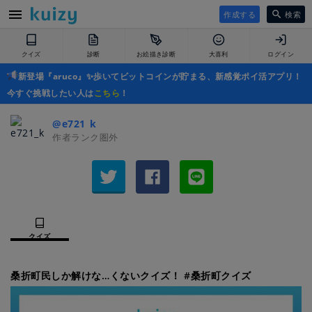
作成する
検索
クイズ
診断
お絵描き診断
大喜利
ログイン
新登場『aruco』✨歩いてビットコインが貯まる、新感覚ポイ活アプリ！
今すぐ挑戦したい人は
こちら
！
@e721_k
作者ランク圏外
クイズ
桑折町民しか解けな…くないクイズ！ #桑折町クイズ