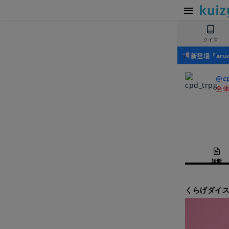
クイズ
新登場『ar
@c
全体
診断
くらげダイ