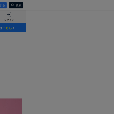
する
検索
ログイン
は
こちら
！