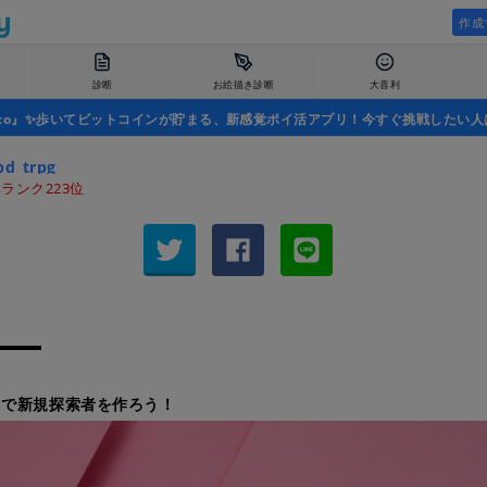
作成
診断
お絵描き診断
大喜利
uco』✨歩いてビットコインが貯まる、新感覚ポイ活アプリ！今すぐ挑戦したい人
pd_trpg
ランク223位
スで新規探索者を作ろう！