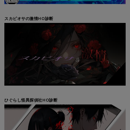
スカビオサの激情HO診断
ひぐらし怪異探偵社HO診断