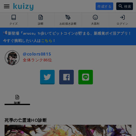
作成する
検索
クイズ
診断
お絵描き診断
大喜利
ログイン
新登場『aruco』✨歩いてビットコインが貯まる、新感覚ポイ活アプリ！
今すぐ挑戦したい人は
こちら
！
@colors0815
全体ランク86位
診断
死季の亡霊達HO診断