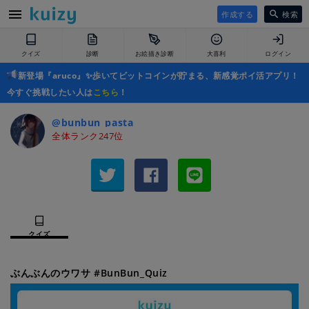
作成する
検索
クイズ
診断
お絵描き診断
大喜利
ログイン
新登場『aruco』✨歩いてビットコインが貯まる、新感覚ポイ活アプリ！
今すぐ挑戦したい人は
こちら
！
@bunbun_pasta
全体ランク247位
クイズ
ぶんぶんのウワサ #BunBun_Quiz