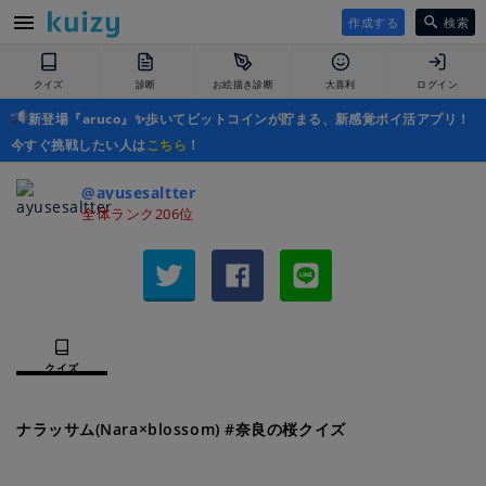
作成する
検索
クイズ
診断
お絵描き診断
大喜利
ログイン
新登場『aruco』✨歩いてビットコインが貯まる、新感覚ポイ活アプリ！
今すぐ挑戦したい人は
こちら
！
@ayusesaltter
全体ランク206位
クイズ
ナラッサム(Nara×blossom) #奈良の桜クイズ