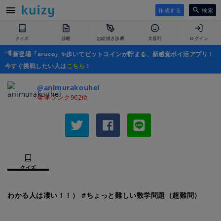
作成する
検索
クイズ
診断
お絵描き診断
大喜利
ログイン
新登場『aruco』✨歩いてビットコインが貯まる、新感覚ポイ活アプリ！
今すぐ挑戦したい人は
こちら
！
@animurakouhei
全体ランク962位
クイズ
わかる人は凄い！！） #ちょっと難しい数学問題（超難問）