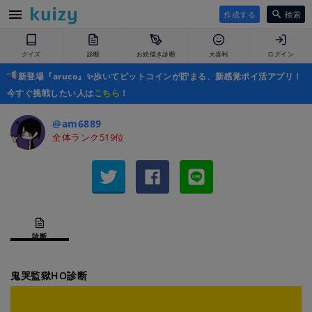
作成する
検索
クイズ
診断
お絵描き診断
大喜利
ログイン
新登場『aruco』✨歩いてビットコインが貯まる、新感覚ポイ活アプリ！
今すぐ挑戦したい人は
こちら
！
@am6889
全体ランク519位
診断
鬼哭監獄HO診断