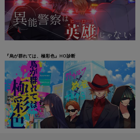
『烏が群れては、極彩色』HO診断