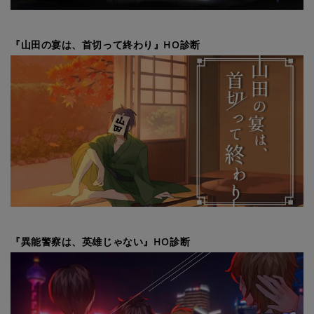
『山田の宴は、首切って終わり』HO診断
『異能警察は、英雄じゃない』HO診断