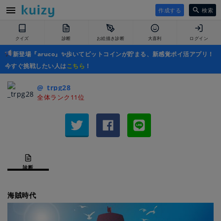
作成する
検索
クイズ
診断
お絵描き診断
大喜利
ログイン
新登場『aruco』✨歩いてビットコインが貯まる、新感覚ポイ活アプリ！
今すぐ挑戦したい人は
こちら
！
@_trpg28
全体ランク11位
診断
海賊時代