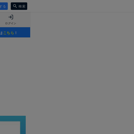
する
検索
ログイン
は
こちら
！