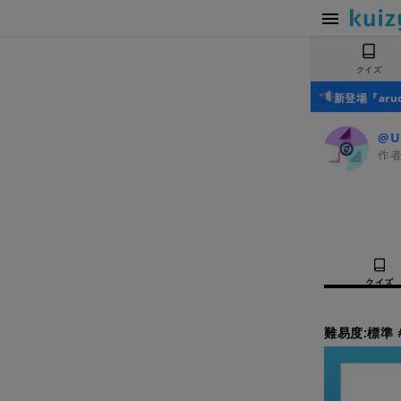
クイズ
新登場『ar
@U
作
クイズ
難易度:標準 