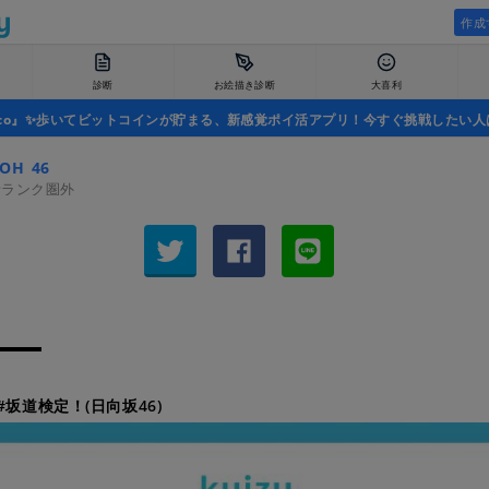
作成
診断
お絵描き診断
大喜利
uco』✨歩いてビットコインが貯まる、新感覚ポイ活アプリ！今すぐ挑戦したい人
OH_46
者ランク圏外
#坂道検定！(日向坂46)