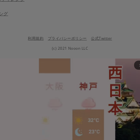
ング
利用規約
プライバシーポリシー
公式Twitter
(c) 2021 Nooon LLC
arrow_fo