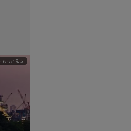
もっと見る
rward_ios