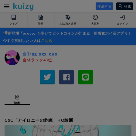
作成する
検索
クイズ
診断
お絵描き診断
大喜利
ログイン
新登場『aruco』✨歩いてビットコインが貯まる、新感覚ポイ活アプリ！
今すぐ挑戦したい人は
こちら
！
@Trpg_xxx_ouo
全体ランク43位
診断
CoC「アイロニーの約束」HO診断