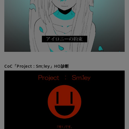
CoC「Project : Sm;ley」HO診断