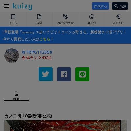
作成する
検索
クイズ
診断
お絵描き診断
大喜利
ログイン
新登場『aruco』✨歩いてビットコインが貯まる、新感覚ポイ活アプリ！
今すぐ挑戦したい人は
こちら
！
@TRPG112358
全体ランク432位
診断
カノヨ街HO診断(非公式)