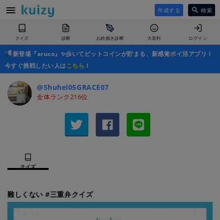
作成する
検索
クイズ
診断
お絵描き診断
大喜利
ログイン
新登場『aruco』✨歩いてビットコインが貯まる、新感覚ポイ活アプリ！
今すぐ挑戦したい人は
こちら
！
@Shuhei05GRACE07
全体ランク216位
クイズ
難しくない #三重弁クイズ