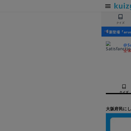
クイズ
新登場『ar
@Sa
全体
クイズ
大阪府民にし