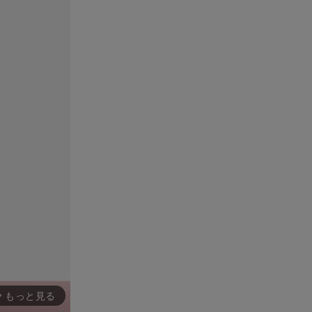
もっと見る
rward_ios