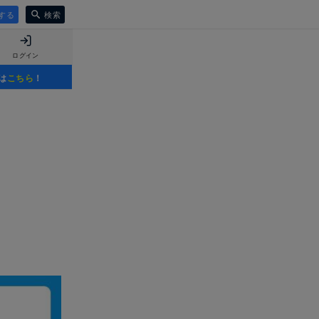
する
検索
ログイン
は
こちら
！