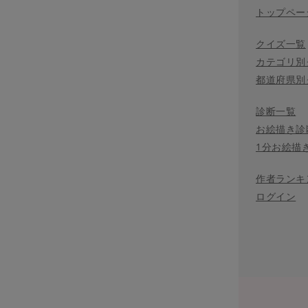
トップペー
クイズ一覧
カテゴリ別
都道府県別
診断一覧
お絵描き診
1分お絵描
作者ランキ
ログイン