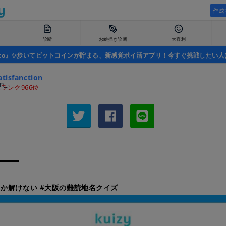
作成
診断
お絵描き診断
大喜利
uco』✨歩いてビットコインが貯まる、新感覚ポイ活アプリ！今すぐ挑戦したい人
tisfanction_
ランク966位
か解けない #大阪の難読地名クイズ