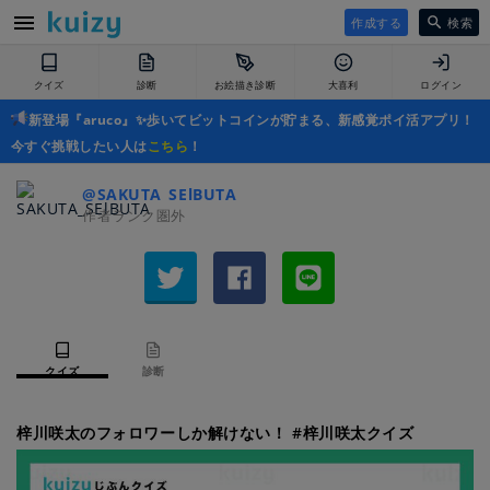
作成する
検索
クイズ
診断
お絵描き診断
大喜利
ログイン
新登場『aruco』✨歩いてビットコインが貯まる、新感覚ポイ活アプリ！
今すぐ挑戦したい人は
こちら
！
@SAKUTA_SElBUTA
作者ランク圏外
クイズ
診断
梓川咲太のフォロワーしか解けない！ #梓川咲太クイズ