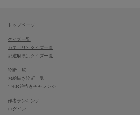
トップページ
クイズ一覧
カテゴリ別クイズ一覧
都道府県別クイズ一覧
診断一覧
お絵描き診断一覧
1分お絵描きチャレンジ
作者ランキング
ログイン
利用規約
プライバシーポリシー
公式Twitter
(c) 2021 Nooon LLC