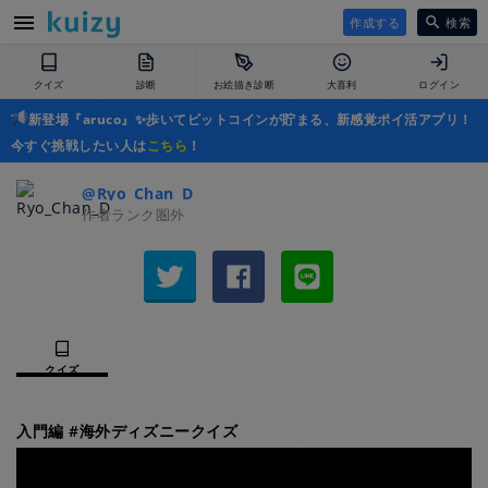
作成する
検索
クイズ
診断
お絵描き診断
大喜利
ログイン
新登場『aruco』✨歩いてビットコインが貯まる、新感覚ポイ活アプリ！
今すぐ挑戦したい人は
こちら
！
@Ryo_Chan_D
作者ランク圏外
クイズ
入門編 #海外ディズニークイズ