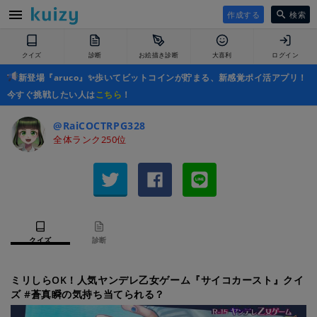
作成する
検索
クイズ
診断
お絵描き診断
大喜利
ログイン
新登場『aruco』✨歩いてビットコインが貯まる、新感覚ポイ活アプリ！
今すぐ挑戦したい人は
こちら
！
@RaiCOCTRPG328
全体ランク250位
クイズ
診断
ミリしらOK！人気ヤンデレ乙女ゲーム『サイコカースト』クイ
ズ #蒼真瞬の気持ち当てられる？