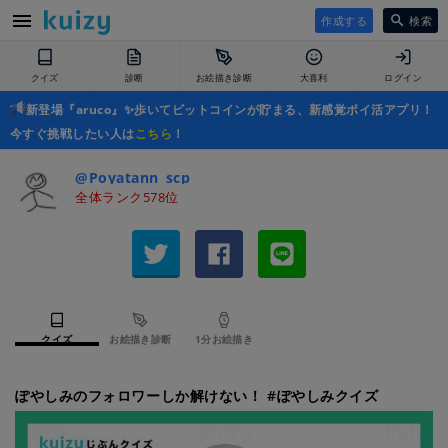
作成する
検索
クイズ
診断
お絵描き診断
大喜利
ログイン
新登場『aruco』✨歩いてビットコインが貯まる、新感覚ポイ活アプリ！
今すぐ挑戦したい人は
こちら
！
@Poyatann_scp
全体ランク578位
クイズ
お絵描き診断
1分お絵描き
ぽやしみのフォロワーしか解けない！ #ぽやしみクイズ