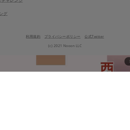
きチャレンジ
ング
利用規約
プライバシーポリシー
公式Twitter
(c) 2021 Nooon LLC
arrow_fo