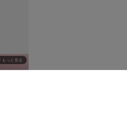
もっと見る
rward_ios