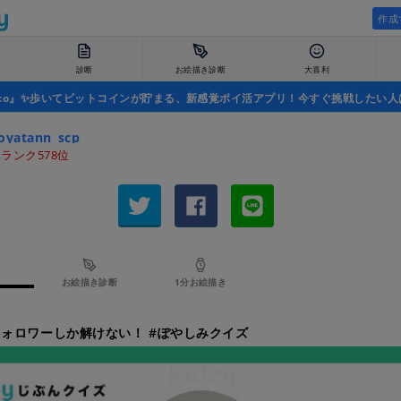
作成
診断
お絵描き診断
大喜利
uco』✨歩いてビットコインが貯まる、新感覚ポイ活アプリ！今すぐ挑戦したい人
oyatann_scp
ランク578位
お絵描き診断
1分お絵描き
ォロワーしか解けない！ #ぽやしみクイズ