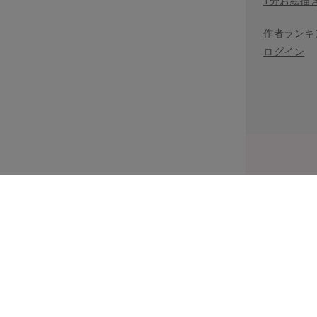
1分お絵描
作者ランキ
ログイン