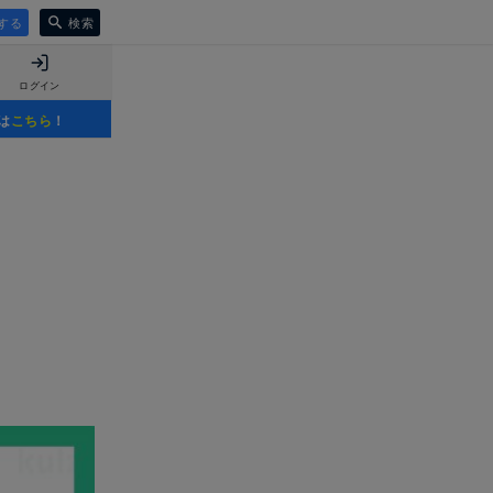
する
検索
ログイン
は
こちら
！