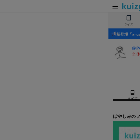
クイズ
新登場『ar
@P
全体
クイズ
ぽやしみのフ