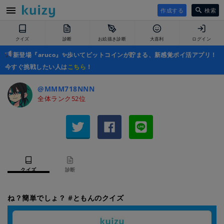
作成する
検索
クイズ
診断
お絵描き診断
大喜利
ログイン
新登場『aruco』✨歩いてビットコインが貯まる、新感覚ポイ活アプリ！
今すぐ挑戦したい人は
こちら
！
@MMM718NNN
全体ランク52位
クイズ
診断
ね？簡単でしょ？ #ともんのクイズ