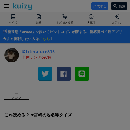
作成する
検索
クイズ
診断
お絵描き診断
大喜利
ログイン
新登場『aruco』✨歩いてビットコインが貯まる、新感覚ポイ活アプリ！
今すぐ挑戦したい人は
こちら
！
@Literature815
全体ランク697位
クイズ
これ読める？ #宮崎の地名等クイズ