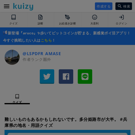
作成する
検索
クイズ
診断
お絵描き診断
大喜利
ログイン
新登場『aruco』✨歩いてビットコインが貯まる、新感覚ポイ活アプリ！
今すぐ挑戦したい人は
こちら
！
@LSPDFR_AMASE
作者ランク圏外
クイズ
難しいものもあるかもしれないです。多分姫路市が大半。 #兵
庫県の地名・用語クイズ